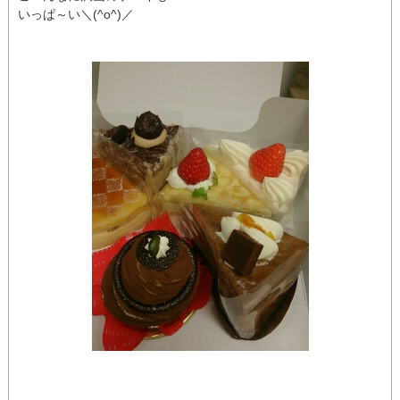
いっぱ～い＼(^o^)／