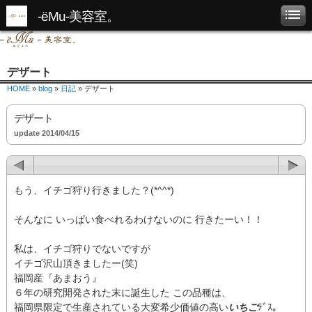
-ëMu-美容室。
デザート
HOME
»
blog
»
日記
» デザート
デザート
update 2014/04/15
もう、イチゴ狩り行きました？(*^^*)
そんなに いっぱい食べれるわけないのに 行きたーい！！
私は、イチゴ狩りでないですが
イチゴ沢山頂きましたー(笑)
福岡産『あまおう』
６年の研究開発された末に誕生した この品種は、
福岡県限定で生産されている大変希少価値の高い
いちご
ﾃﾞｽ。